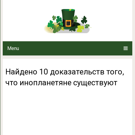
Найдено 10 доказательств 
сущест
Menu
Найдено 10 доказательств того,
что инопланетяне существуют