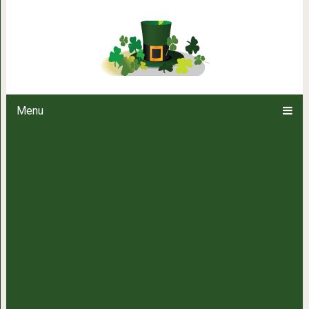
Мужчина спас собаку из ловуш
нескольк
Menu