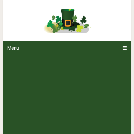
Молоко и йод удалят тлю с ро
метод борьбы с 
Menu