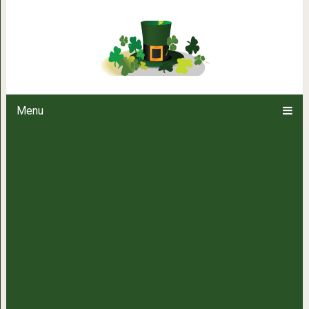
Молодой инженер соорудил уютн
15 тысяч д
Menu