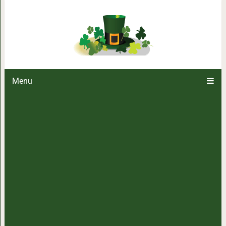
Мама всю жизнь берегла хруста
всю мою 
Menu