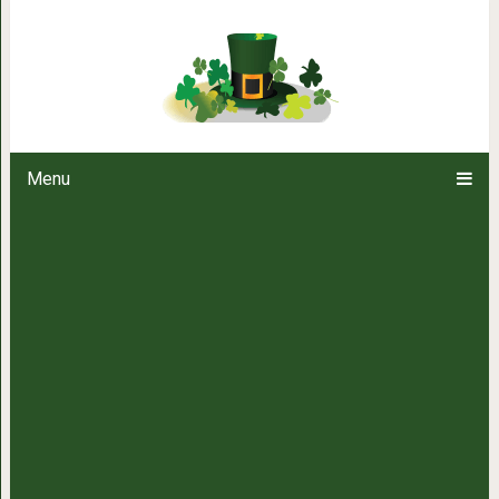
Малосольные огурцы «трясуны»
способ з
Menu