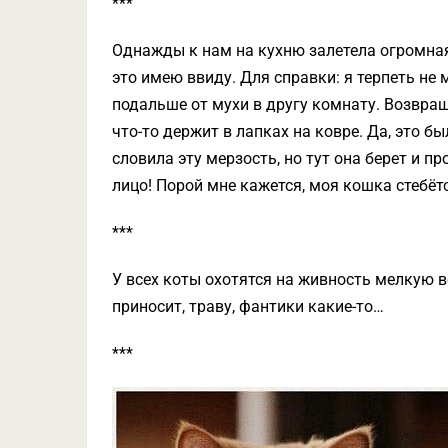
***
Однажды к нам на кухню залетела огромная
это имею ввиду. Для справки: я терпеть не
подальше от мухи в другу комнату. Возвращ
что-то держит в лапках на ковре. Да, это б
словила эту мерзость, но тут она берет и п
лицо! Порой мне кажется, моя кошка стебё
***
У всех коты охотятся на живность мелкую в
приносит, траву, фантики какие-то…
***