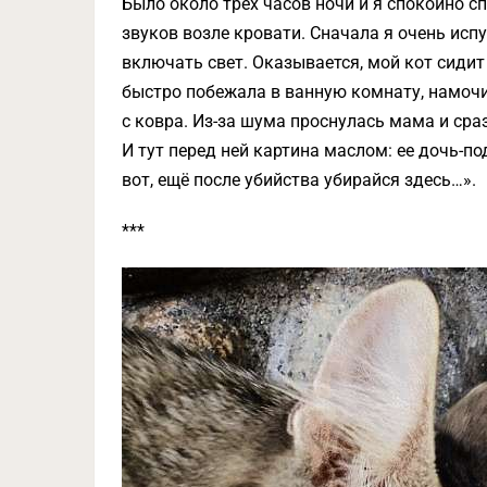
Было около трех часов ночи и я спокойно сп
звуков возле кровати. Сначала я очень испу
включать свет. Оказывается, мой кот сидит
быстро побежала в ванную комнату, намочи
с ковра. Из-за шума проснулась мама и сра
И тут перед ней картина маслом: ее дочь-по
вот, ещё после убийства убирайся здесь…».
***