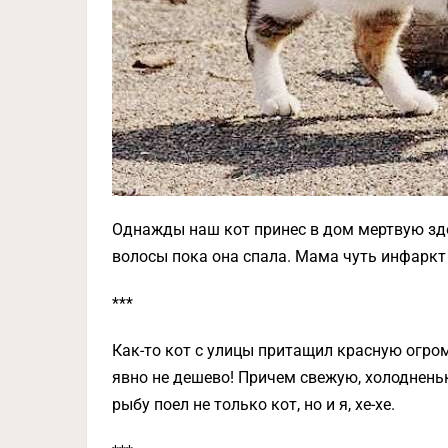
Однажды наш кот принес в дом мертвую з
волосы пока она спала. Мама чуть инфаркт 
***
Как-то кот с улицы притащил красную огро
явно не дешево! Причем свежую, холодненьк
рыбу поел не только кот, но и я, хе-хе.