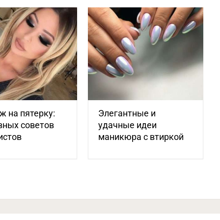
 на пятерку:
Элегантные и
вных советов
удачные идеи
истов
маникюра с втиркой