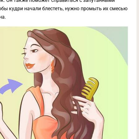
ек. Он также поможет справиться с запутанными
обы кудри начали блестеть, нужно промыть их смесью
на.