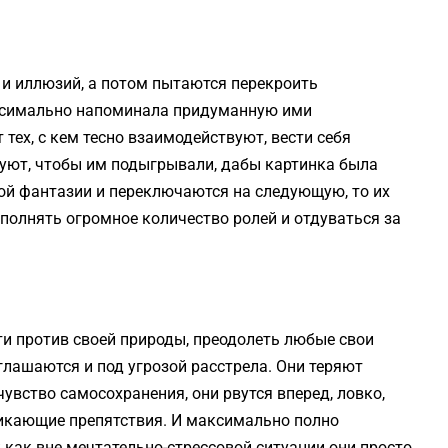
 и иллюзий, а потом пытаются перекроить
ксимально напоминала придуманную ими
тех, с кем тесно взаимодействуют, вести себя
уют, чтобы им подыгрывали, дабы картинка была
ной фантазии и переключаются на следующую, то их
олнять огромное количество ролей и отдуваться за
и против своей природы, преодолеть любые свои
оглашаются и под угрозой расстрела. Они теряют
чувство самосохранения, они рвутся вперед, ловко,
никающие препятствия. И максимально полно
 как вне мечтательно-стрессовой ситуации они просто