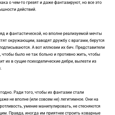
нака о чем-то грезят и даже фантазируют, но все это
ышности действий.
ляд и фантастической, но вполне реализуемой мечты
стят окружающим, заводят дружбу с врагами, берутся
 подписываются. А вот иллюзии их бич. Представители
, чтобы было не так больно и противно жить, чтобы
дит их в сущие психоделические дебри, вылезти из
.
годно. Ради того, чтобы их фантазии стали
аже не вполне (или совсем не) легитимное. Они на
отливость, умение манипулировать, не стесняются
щим. Правда, иногда им приятнее строить коварные