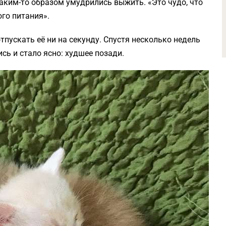
 каким-то образом умудрились выжить. «Это чудо, что
го питания».
тпускать её ни на секунду. Спустя несколько недель
сь и стало ясно: худшее позади.