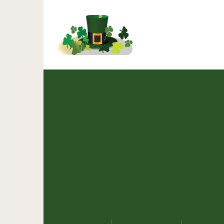
Котёнок так сильно с
придумать