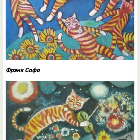
Фрэнк Софо