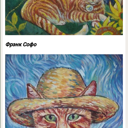
Фрэнк Софо