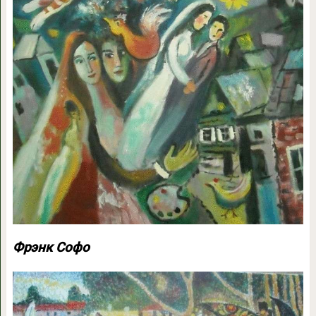
Фрэнк Софо