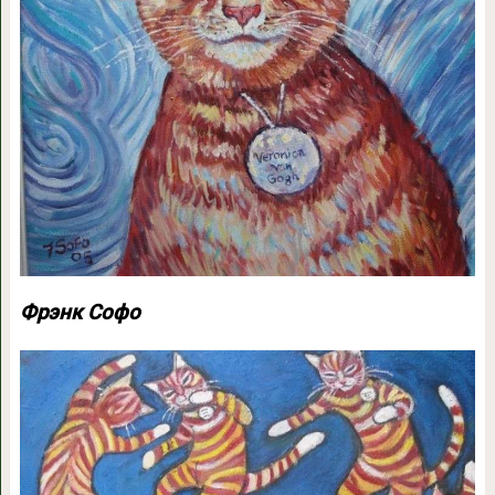
Фрэнк Софо