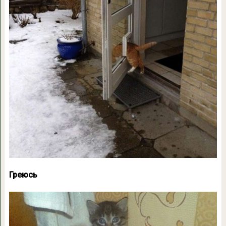
Греюсь