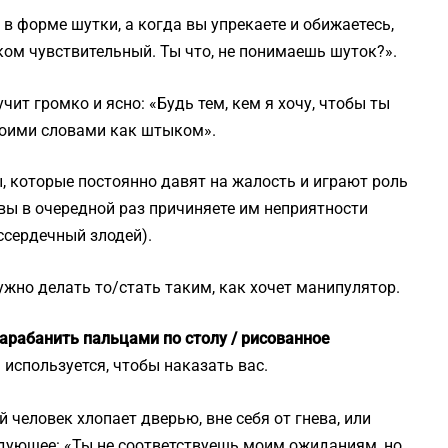
 в форме шутки, а когда вы упрекаете и обижаетесь,
ом чувствительный. Ты что, не понимаешь шуток?».
чит громко и ясно: «Будь тем, кем я хочу, чтобы ты
своими словами как штыком».
 которые постоянно давят на жалость и играют роль
вы в очередной раз причиняете им неприятности
ессердечный злодей).
ужно делать то/стать таким, как хочет манипулятор.
барабанить пальцами по столу / рисованное
используется, чтобы наказать вас.
 человек хлопает дверью, вне себя от гнева, или
едующее: «Ты не соответствуешь моим ожиданиям, но