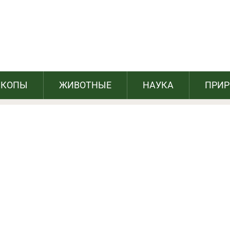
 манипуляций: 9 тактик + 7 способов
ротивостоять им
СКОПЫ
ЖИВОТНЫЕ
НАУКА
ПРИ