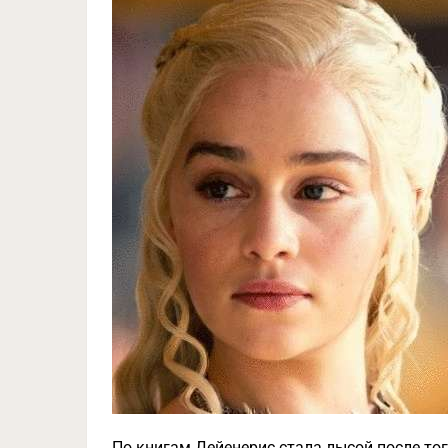
По книгам Дейенерис стала лысой после тог