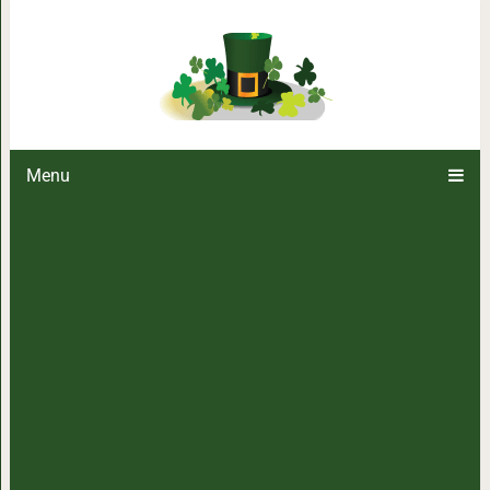
Как уснуть за 1 минуту: потр
простоте п
Menu