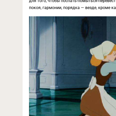
для того, чтобы поспать-помыться-перевест
покоя, гармонии, порядка — везде, кроме к