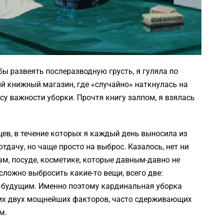
ы развеять послеразводную грусть, я гуляла по
ый книжный магазин, где «случайно» наткнулась на
у важности уборки. Прочтя книгу залпом, я взялась
ев, в течение которых я каждый день выносила из
тдачу, но чаще просто на выброс. Казалось, нет ни
гам, посуде, косметике, которые давным-давно не
ложно выбросить какие-то вещи, всего две:
д будущим. Именно поэтому кардинальная уборка
тих двух мощнейших факторов, часто сдерживающих
м.