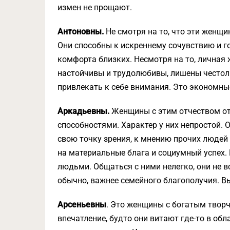
измен не прощают.
Антоновны.
Не смотря на то, что эти женщи
Они способны к искреннему сочувствию и 
комфорта близких. Несмотря на то, личная ж
настойчивы и трудолюбивы, лише­ны често
привлекать к себе внимания. Это экономны
Аркадьевны.
Женщины с этим отчеством о
способностями. Характер у них не­простой
свою точку зрения, к мнению прочих людей
на материальные блага и социумный успех
людьми. Общаться с ними нелегко, они не вс
обычно, важнее семейного благополучия. 
Арсеньевны
. Это женщины с богатым творч
впечатление, будто они витают где-то в об