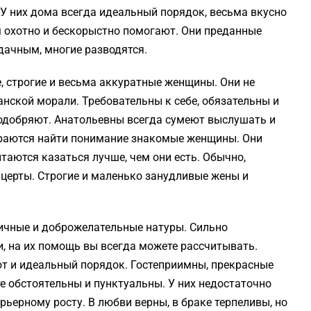
У них дома всегда идеаль­ный порядок, весьма вкусно
 охотно и бескорыстно помогают. Они преданные
удачным, многие разводятся.
, строгие и весьма аккуратные женщины. Они не
нской морали. Требовательны к себе, обяза­тельны и
 одобряют. Анатольевны всегда сумеют выслушать и
араются найти понимание знакомые женщины. Они
таются казаться лучше, чем они есть. Обычно,
нцерты. Строгие и маленько занудливые жены и
чные и доброже­лательные натуры. Сильно
, на их помощь вы всегда можете рассчитывать.
уют и идеальный порядок. Гостеприимны, прекрасные
е обстоятельны и пунктуальны. У них недостаточно
рьерному росту. В любви верны, в браке терпеливы, но