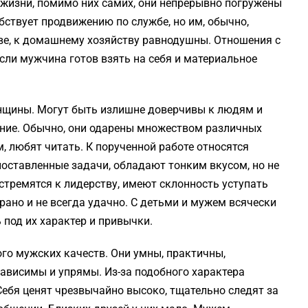
в жизни, помимо них самих, они непрерывно погружены
обствует продвижению по службе, но им, обычно,
ве, к домаш­нему хозяйству равнодушны. Отношения с
ли мужчина готов взять на себя и ма­териальное
нщины. Могут быть излишне доверчивы к людям и
яние. Обычно, они одарены множеством различных
 любят читать. К порученной работе относятся
поставленные задачи, обладают тонким вкусом, но не
 стремятся к лидерству, имеют склонность уступать
рано и не всегда удачно. С детьми и мужем всячески
 под их характер и привычки.
го мужских качеств. Они умны, практичны,
зависимы и упрямы. Из-за подобного характера
 Себя ценят чрезвычайно высоко, тщательно следят за