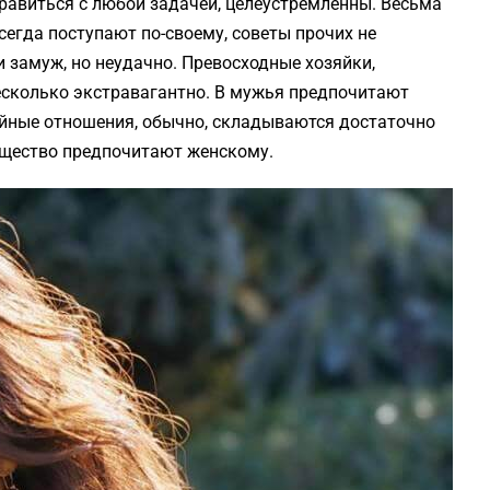
правиться с любой задачей, целеустремленны. Весьма
егда поступают по-своему, советы прочих не
 замуж, но неудачно. Превосходные хозяйки,
есколько экстравагантно. В мужья предпочитают
ейные отношения, обычно, складываются достаточно
щество предпочи­тают женскому.