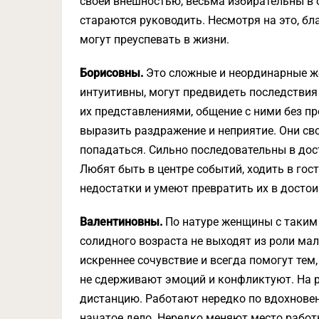
своей внешностью, весьма избирательны в 
стараются ру­ководить. Несмотря на это, б
могут преуспевать в жизни.
Борисовны.
Это сложные и неординарные ж
интуитивны, могут предвидеть последствия 
их представлениями, общение с ними без пр
выразить раздражение и неприятие. Они св
попадаться. Сильно последовательны в до
Любят быть в центре событий, ходить в гос
недостатки и умеют превратить их в досто
Валентиновны.
По натуре женщины с таким 
солидного возраста не выходят из роли мал
искреннее сочувствие и всегда помогут тем,
не сдерживают эмоций и конфликтуют. На 
дистанцию. Работают нередко по вдохновен
начатое дело. Нередко меняют место работ