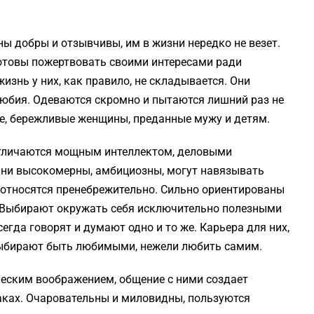
ны добры и отзывчивы, им в жизни нередко не везет.
готовы пожертвовать своими интересами ради
изнь у них, как пра­вило, не складывается. Они
любия. Одеваются скромно и пытаются лишний раз не
е, бережливые женщины, преданные мужу и детям.
тличаются мощным интеллектом, деловыми
. Они высокомерны, амбициозны, могут навязывать
 относятся пренеб­режительно. Сильно ориентированы
. Выбирают окружать себя исключительно полезными
егда говорят и думают одно и то же. Карьера для них,
Выбирают быть любимы­ми, нежели любить самим.
еским воображе­нием, общение с ними создает
лаках. Очаровательны и миловидны, пользуются