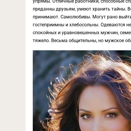
упрямы. Отличные ра­ботники, способные с
преданны друзьям, умеют хранить тайны. Вс
принимают. Самолю­бивы. Могут рано выйти
гостеприимны и хлебосольны. Одеваются н
спокойных и уравновешен­ных мужчин, сем
тяжело. Весьма общительны, но мужское об