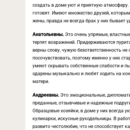
создать в доме уют и приятную атмосферу. 
готовят. Имеют множество друзей, которым
жены, правда не всегда брак у них бывает 
Анатольевны.
Это очень упрямые, властные
терпят возражений. Придер­живаются пурита
верны слову, чужую безответственность не
посочувствовать, поэтому именно у них ст
умеют скрывать собственные слабости и пы
одарены музыкаль­но и любят ходить на ко
матери.
Андреевны.
Это эмоциональные, дипломати
преданные, отзывчивые и надежные подруги
Образ­цовые хозяйки, в доме у них всегда 
кулинарки, искусные рукодельницы. В работ
развито честолюбие, что не способствует ка