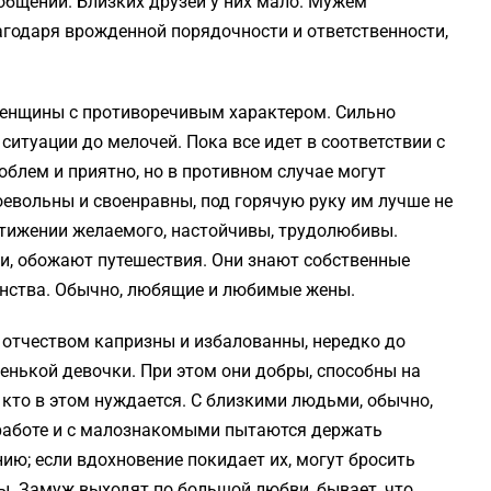
общении. Близких друзей у них мало. Мужем
лагодаря врожденной порядочности и ответственности,
енщины с проти­воречивым характером. Сильно
ситуации до мелочей. Пока все идет в соответствии с
облем и приятно, но в противном случае могут
оевольны и своенравны, под горячую руку им лучше не
стижении желаемого, настойчивы, трудолюбивы.
ти, обожают путешествия. Они знают собственные
инства. Обычно, любящие и любимые жены.
отчеством кап­ризны и избалованны, нередко до
енькой девочки. При этом они добры, способны на
 кто в этом нужда­ется. С близкими людьми, обычно,
работе и с малознакомыми пытаются держать
ию; если вдохновение покидает их, могут бросить
ы. Замуж выходят по большой любви, бывает, что