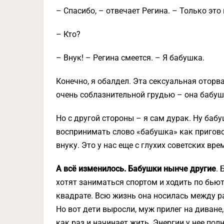
– Спасибо, – отвечает Регина. – Только это 
– Кто?
– Внук! – Регина смеется. – Я бабушка.
Конечно, я обалдел. Эта сексуальная оторва
очень соблазнительной грудью – она бабуш
Но с другой стороны – я сам дурак. Ну бабу
воспринимать слово «бабушка» как приговор
внуку. Это у нас еще с глухих советских вр
А всё изменилось. Бабушки нынче другие
.
хотят заниматься спортом и ходить по бьют
квадрате. Всю жизнь она носилась между ра
Но вот дети выросли, муж прилег на диване
как раз и начинает жить. Энергии у нее полн