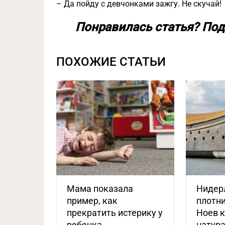
– Да пойду с девчонками зажгу. Не скучай!
Понравилась статья? Под
ПОХОЖИЕ СТАТЬИ
Мама показала
Нидер
пример, как
плотни
прекратить истерику у
Ноев к
ребенка
натур