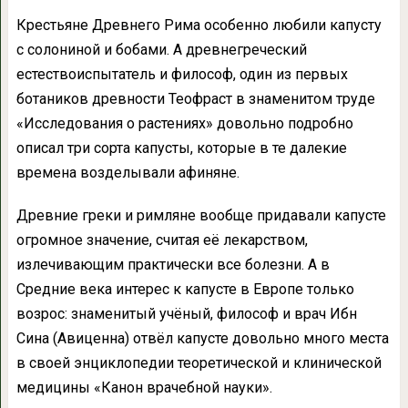
Крестьяне Древнего Рима особенно любили капусту
с солониной и бобами. А древнегреческий
естествоиспытатель и философ, один из первых
ботаников древности Теофраст в знаменитом труде
«Исследования о растениях» довольно подробно
описал три сорта капусты, которые в те далекие
времена возделывали афиняне.
Древние греки и римляне вообще придавали капусте
огромное значение, считая её лекарством,
излечивающим практически все болезни. А в
Средние века интерес к капусте в Европе только
возрос: знаменитый учёный, философ и врач Ибн
Сина (Авиценна) отвёл капусте довольно много места
в своей энциклопедии теоретической и клинической
медицины «Канон врачебной науки».