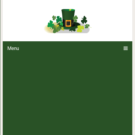
История каждого ово
Menu