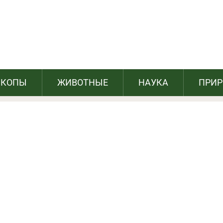
 жизнь? Проверьте нумерологическую
совместимость!
СКОПЫ
ЖИВОТНЫЕ
НАУКА
ПРИ