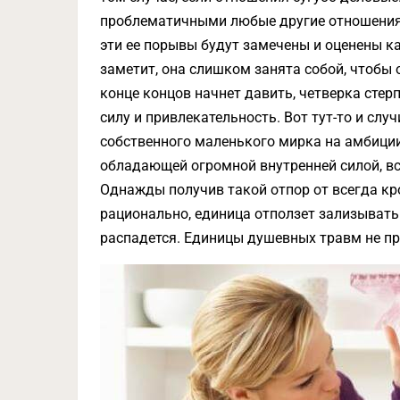
проблематичными любые другие отношения. 
эти ее порывы будут замечены и оценены ка
заметит, она слишком занята собой, чтобы
конце концов начнет давить, четверка стер
силу и привлекательность. Вот тут-то и слу
собственного маленького мирка на амбиции 
обладающей огромной внутренней силой, все
Однажды получив такой отпор от всегда кр
рационально, единица отползет зализыват
распадется. Единицы душевных травм не п