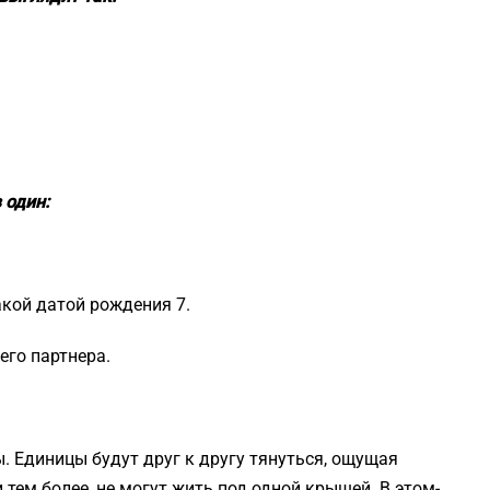
 один:
акой датой рождения 7.
его партнера.
 Единицы будут друг к другу тянуться, ощущая
 тем более, не могут жить под одной крышей. В этом-