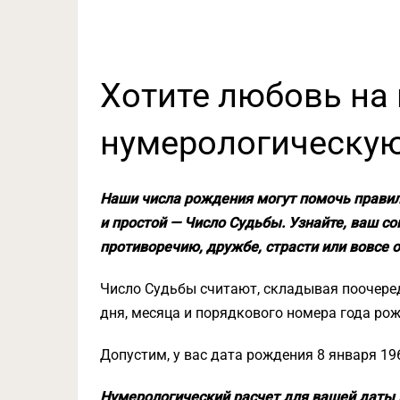
Хотите любовь на
нумерологическую
Наши числа рождения могут помочь прави
и простой — Число Судьбы. Узнайте, ваш с
противоречию, дружбе, страсти или вовсе о
Ч
исло Судьбы считают, складывая поочере
дня, месяца и порядкового номера года ро
Допустим, у вас дата рождения 8 января 196
Нумерологический расчет для вашей даты 