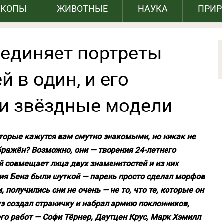
СКОПЫ
ЖИВОТНЫЕ
НАУКА
ПРИ
ъединяет портреты
 в один, и его
и звёздные модели
оторые кажутся вам смутно знакомыми, но никак не
ображён? Возможно, они — творения 24-летнего
й совмещает лица двух знаменитостей и из них
ния Бена были шуткой — парень просто сделал морфов
 получились они не очень — не то, что те, которые он
уз создал страничку и набрал армию поклонников,
его работ — Софи Тёрнер, Даутцен Крус, Марк Хэмилл