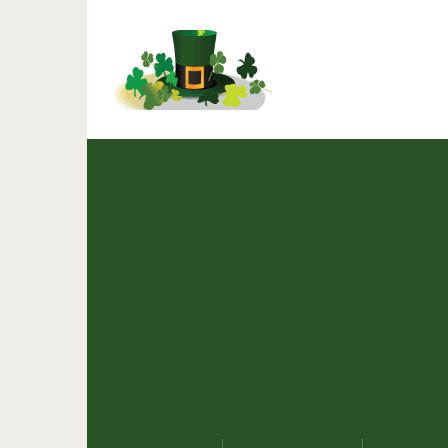
Француз круто объеди
один, и его оцен