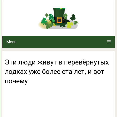
Эти люди живут в перевёрнутых 
вот по
Menu
Эти люди живут в перевёрнутых
лодках уже более ста лет, и вот
почему