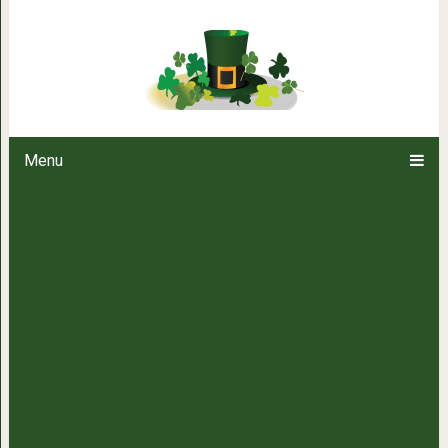
Ешьте этот хлеб и… худейте! Эти
борьбе с лиш
Menu