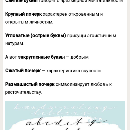
Слитые буквы
говорят о чрезмерной мечтательности.
Крупный почерк
характерен откровенным и
открытым личностям.
Угловатые (острые буквы)
присущи эгоистичным
натурам.
А вот
закругленные буквы
— добрым.
Сжатый почерк
— характеристика скупости.
Размашистый почерк
символизирует любовь к
расточительству.