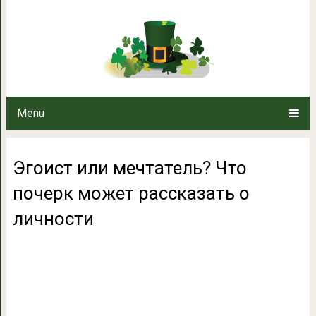
Эгоист или мечтатель? Что п
лично
Menu
Эгоист или мечтатель? Что
почерк может рассказать о
личности