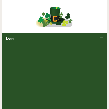
«Долина кувшинов» в Лаосе: 
Земле, окутанное та
Menu