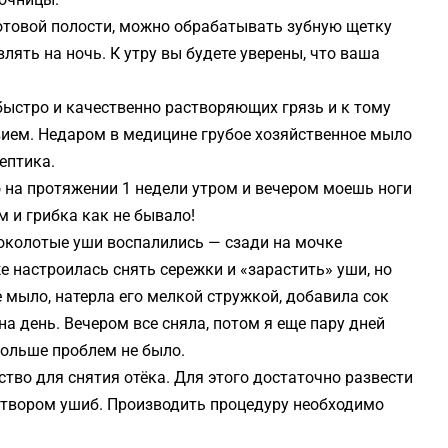
отовой полости, можно обрабатывать зубную щетку
лять на ночь. К утру вы будете уверены, что ваша
быстро и качественно растворяющих грязь и к тому
ем. Недаром в медицине грубое хозяйственное мыло
ептика.
о на протяжении 1 недели утром и вечером моешь ноги
 и грибка как не бывало!
роколотые уши воспалились — сзади на мочке
е настроилась снять сережки и «зарастить» уши, но
 мыло, натерла его мелкой стружкой, добавила сок
на день. Вечером все сняла, потом я еще пару дней
Больше проблем не было.
тво для снятия отёка. Для этого достаточно развести
створом ушиб. Производить процедуру необходимо