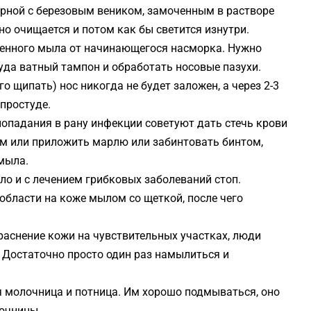
рной с березовым веником, замоченным в растворе
о очищается и потом как бы светится изнутри.
енного мыла от начинающегося насморка. Нужно
уда ватный тампон и обработать носовые пазухи.
го щипать) нос никогда не будет заложен, а через 2-3
 простуде.
попадания в рану инфекции советуют дать стечь крови
том или приложить марлю или забинтовать бинтом,
мыла.
ло и с лечением грибковых заболеваний стоп.
бласти на коже мылом со щеткой, после чего
.
раснение кожи на чувствительных участках, люди
 Достаточно просто один раз намылиться и
 молочница и потница. Им хорошо подмываться, оно
лочницы.