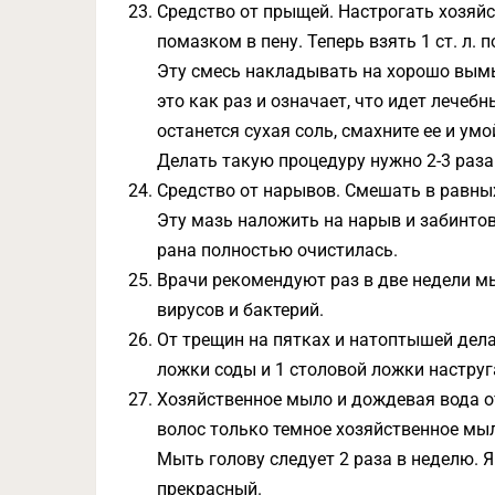
Средство от прыщей. Настрогать хозяйс
помазком в пену. Теперь взять 1 ст. л. 
Эту смесь накладывать на хорошо вымы
это как раз и означает, что идет лечеб
останется сухая соль, смахните ее и ум
Делать такую процедуру нужно 2-3 раза 
Средство от нарывов. Смешать в равных
Эту мазь наложить на нарыв и забинтова
рана полностью очистилась.
Врачи рекомендуют раз в две недели м
вирусов и бактерий.
От трещин на пятках и натоптышей дела
ложки соды и 1 столовой ложки настру
Хозяйственное мыло и дождевая вода 
волос только темное хозяйственное мы
Мыть голову следует 2 раза в неделю. Я
прекрасный.