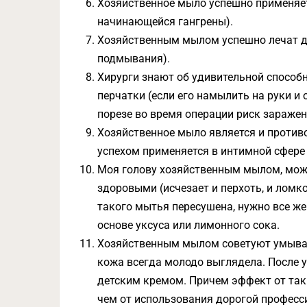
Хозяйственное мыло успешно применяет
начинающейся гангрены).
Хозяйственным мылом успешно лечат д
подмывания).
Хирурги знают об удивительной способ
перчатки (если его намылить на руки и 
порезе во время операции риск зараже
Хозяйственное мыло является и против
успехом применяется в интимной сфере
Моя голову хозяйственным мылом, можн
здоровыми (исчезает и перхоть, и ломк
такого мытья пересушена, нужно все ж
основе уксуса или лимонного сока.
Хозяйственным мылом советуют умывать
кожа всегда молодо выглядела. После
детским кремом. Причем эффект от таки
чем от использования дорогой професс