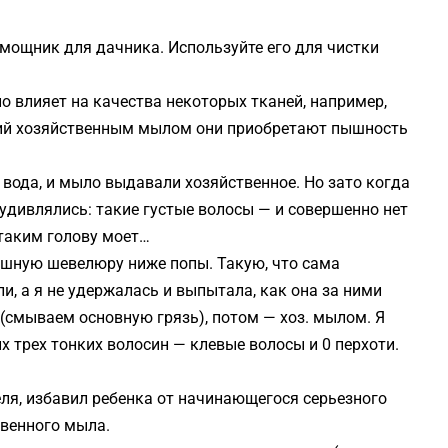
ощник для дачника. Используйте его для чистки
 влияет на качества некоторых тканей, например,
лий хозяйственным мылом они приобретают пышность
 вода, и мыло выдавали хозяйственное. Но зато когда
удивлялись: такие густые волосы — и совершенно нет
 таким голову моет…
ошную шевелюру ниже попы. Такую, что сама
ли, а я не удержалась и выпытала, как она за ними
смываем основную грязь), потом — хоз. мылом. Я
х трех тонких волосин — клевые волосы и 0 перхоти.
теля, избавил ребенка от начинающегося серьезного
твенного мыла.