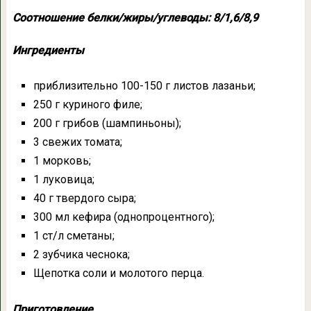
Соотношение белки/жиры/углеводы: 8/1,6/8,9
Ингредиенты
приблизительно 100-150 г листов лазаньи;
250 г куриного филе;
200 г грибов (шампиньоны);
3 свежих томата;
1 морковь;
1 луковица;
40 г твердого сыра;
300 мл кефира (однопроцентного);
1 ст/л сметаны;
2 зубчика чеснока;
Щепотка соли и молотого перца.
Приготовление