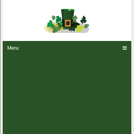
Диетическая лазанья — лю
количеством
Menu