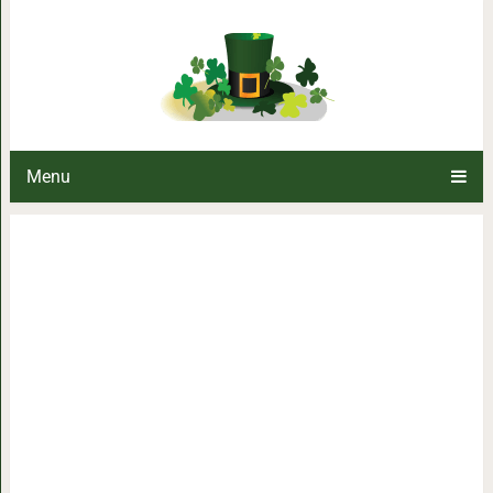
Девушка спасла выводок лисят и 
его воспитание вз
Menu