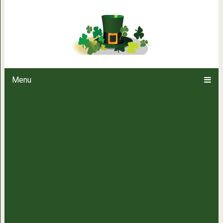
Чистим мягкие игрушки без х
заботлив
Menu