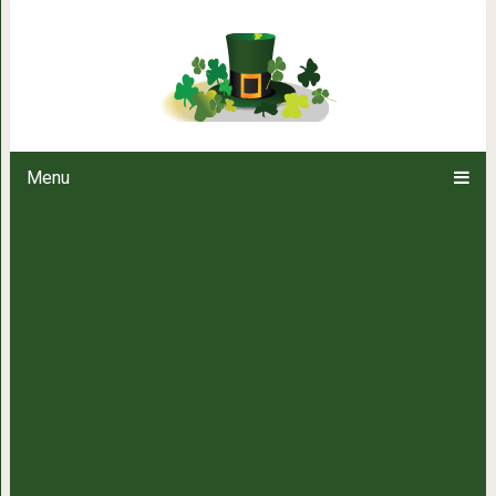
Британка помогла малышу геп
отдать его
Menu