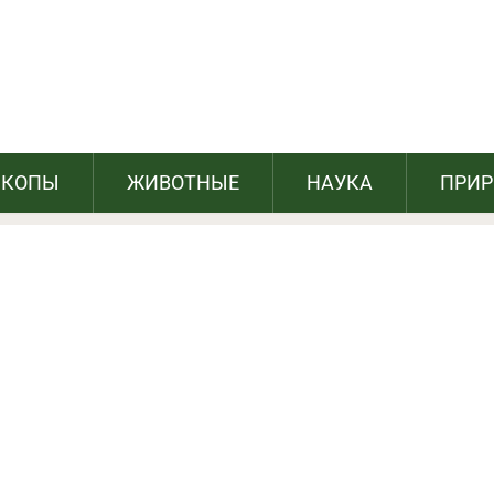
тарые грязные шины и делает из них
ки для домашних животных
СКОПЫ
ЖИВОТНЫЕ
НАУКА
ПРИ