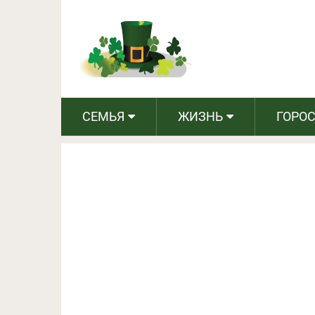
Бразилец подбирает с
уютные лежан
СЕМЬЯ
ЖИЗНЬ
ГОРО