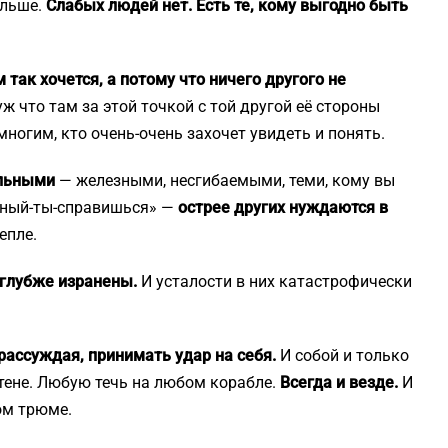
ольше.
Слабых людей нет. Есть те, кому выгодно быть
 так хочется, а потому что ничего другого не
 уж что там за этой точкой с той другой её стороны
многим, кто очень-очень захочет увидеть и понять.
ильными
— железными, несгибаемыми, теми, кому вы
льный-ты-справишься» —
острее других нуждаются в
тепле.
 глубже изранены.
И усталости в них катастрофически
 рассуждая, принимать удар на себя.
И собой и только
тене. Любую течь на любом корабле.
Всегда и везде.
И
ом трюме.