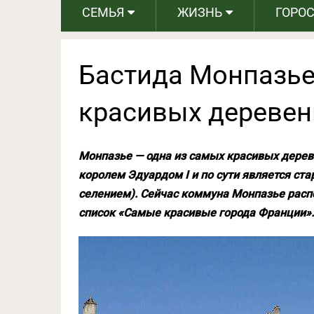
СЕМЬЯ
ЖИЗНЬ
ГОРО
Бастида Монпазье
красивых деревен
Монпазье — одна из самых красивых дереве
королем Эдуардом I и по сути является ст
селением). Сейчас коммуна Монпазье расп
список «Самые красивые города Франции».