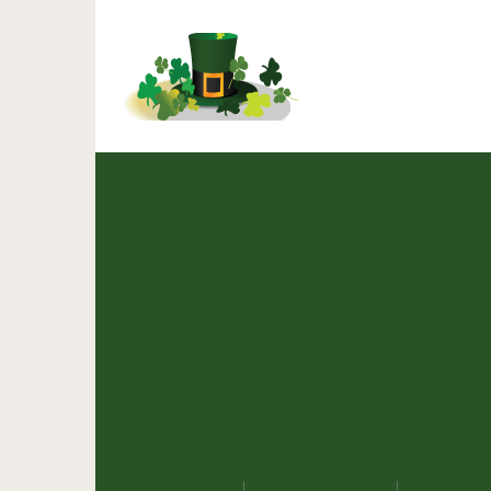
Бастида Монпазье: одна