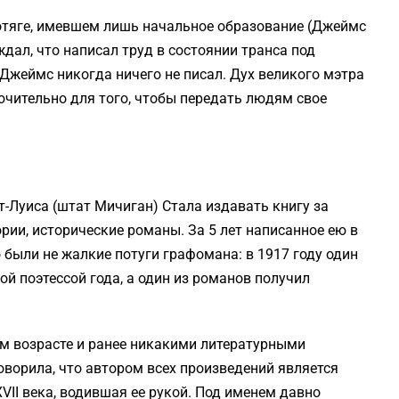
отяге, имевшем лишь начальное образование (Джеймс
дал, что написал труд в состоянии транса под
Джеймс никогда ничего не писал. Дух великого мэтра
ючительно для того, чтобы передать людям свое
т-Луиса (штат Мичиган) Стала издавать книгу за
ории, исторические романы. За 5 лет написанное ею в
о были не жалкие потуги графомана: в 1917 году один
й поэтессой года, а один из романов получил
ем возрасте и ранее никакими литературными
оворила, что автором всех произведений является
VII века, водившая ее рукой. Под именем давно