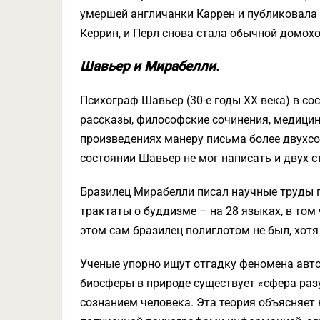
умершей англичанки Каррен и публиковала 
Керрин, и Перл снова стала обычной домохо
Шавьер и Мирабелли.
Психограф Шавьер (30-е годы XX века) в сос
рассказы, философские сочинения, медицин
произведениях манеру письма более двухсо
состоянии Шавьер не мог написать и двух ст
Бразилец Мирабелли писал научные труды п
трактаты о буддизме – на 28 языках, в том 
этом сам бразилец полиглотом не был, хотя
Ученые упорно ищут отгадку феномена авто
биосферы в природе существует «сфера ра
сознанием человека. Эта теория объясняет