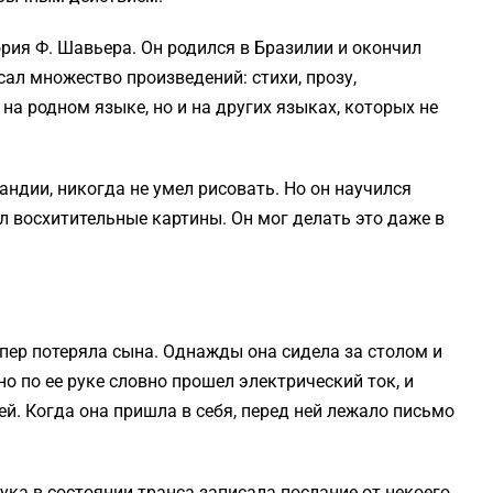
рия Ф. Шавьера. Он родился в Бразилии и окончил
ал множество произведений: стихи, прозу,
на родном языке, но и на других языках, которых не
андии, никогда не умел рисовать. Но он научился
ал восхитительные картины. Он мог делать это даже в
йпер потеряла сына. Однажды она сидела за столом и
о по ее руке словно прошел электрический ток, и
ей. Когда она пришла в себя, перед ней лежало письмо
ка в состоянии транса записала послание от некоего