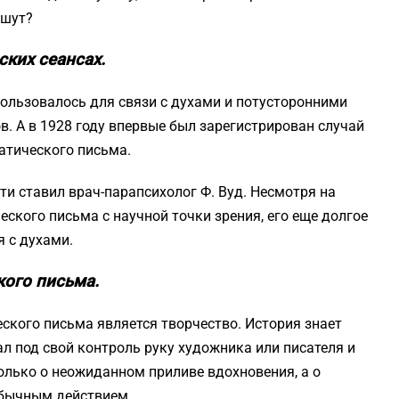
ишут?
ких сеансах.
ользовалось для связи с духами и потусторонними
. А в 1928 году впервые был зарегистрирован случай
атического письма.
и ставил врач-парапсихолог Ф. Вуд. Несмотря на
ского письма с научной точки зрения, его еще долгое
 с духами.
ого письма.
кого письма является творчество. История знает
ал под свой контроль руку художника или писателя и
олько о неожиданном приливе вдохновения, а о
обычным действием.