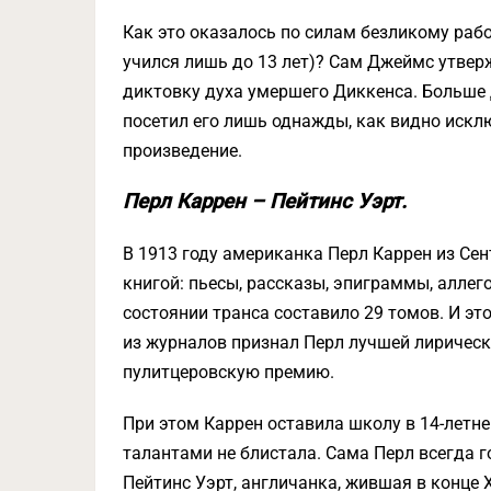
Как это оказалось по силам безликому раб
учился лишь до 13 лет)? Сам Джеймс утверж
диктовку духа умершего Диккенса. Больше 
посетил его лишь однажды, как видно искл
произведение.
Перл Каррен – Пейтинс Уэрт.
В 1913 году американка Перл Каррен из Сен
книгой: пьесы, рассказы, эпиграммы, аллег
состоянии транса составило 29 томов. И эт
из журналов признал Перл лучшей лирическо
пулитцеровскую премию.
При этом Каррен оставила школу в 14-летн
талантами не блистала. Сама Перл всегда г
Пейтинс Уэрт, англичанка, жившая в конце X