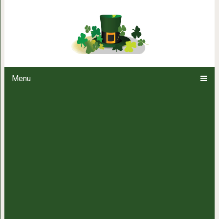
Активируйте кровоток в ногах 
специали
Menu