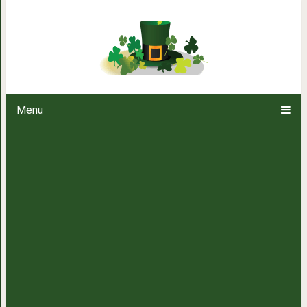
9 стоических практик, которы
безумии совр
Menu