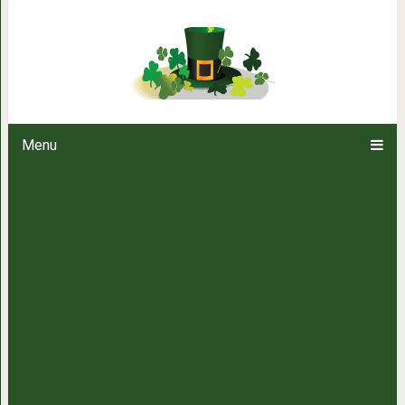
9 правил по уходу за орхидеей,
буйно цвести 
Menu