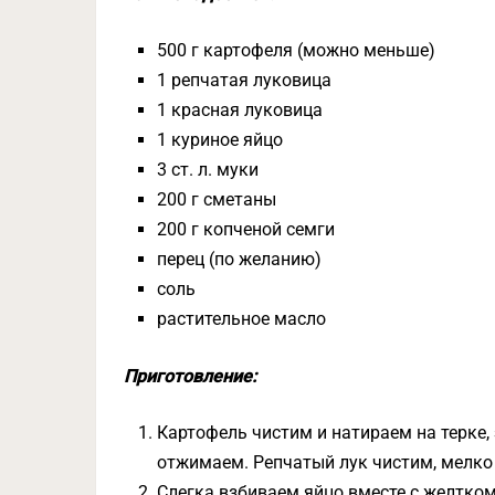
500 г картофеля (можно меньше)
1 репчатая луковица
1 красная луковица
1 куриное яйцо
3 ст. л. муки
200 г сметаны
200 г копченой семги
перец (по желанию)
соль
растительное масло
Приготовление:
Картофель чистим и натираем на терке
отжимаем. Репчатый лук чистим, мелко
Слегка взбиваем яйцо вместе с желтком