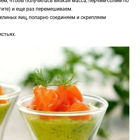
ем, чтобы получилась вязкая масса, перчим-солим по
тите) и еще раз перемешиваем.
линых яиц, попарно соединяем и скрепляем
истьях.