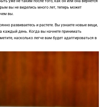
ыть уже не таким после того, как он или она вернется
орым вы не виделись много лет, теперь может
чем вы.
оянно развиваетесь и растете. Вы узнаете новые вещи,
а каждый день. Когда вы начнете принимать
аметите, насколько легче вам будет адаптироваться в