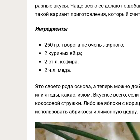
разные вкусы. Чаще всего ее делают с доба
такой вариант приготовления, который счи
Ингредиенты
250 гр. творога не очень жирного;
2 куриных яйца;
2 ст.л. кефира;
2 ч.л. меда.
Это своего рода основа, а теперь можно до
или ягоды, какао, изюм. Вкуснее всего, есл
кокосовой стружки. Либо же яблоки с корице
использовать абрикосы и лимонную цедру.