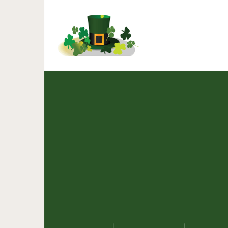
7 лучших рецептов за
калорий: э