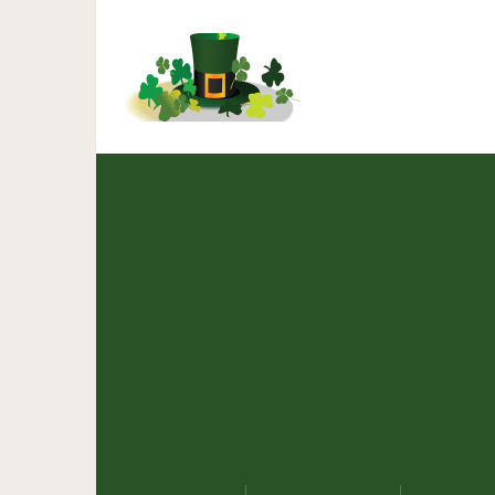
7 эффективных упражне
морщи