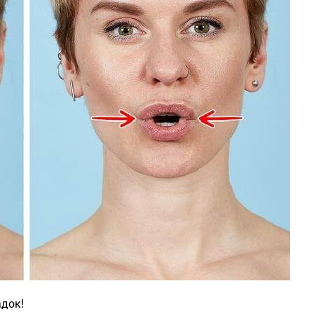
адок!