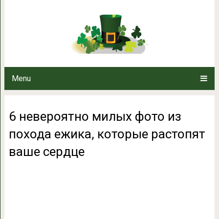
6 невероятно милых фото из пох
ваше с
Menu
6 невероятно милых фото из
похода ежика, которые растопят
ваше сердце