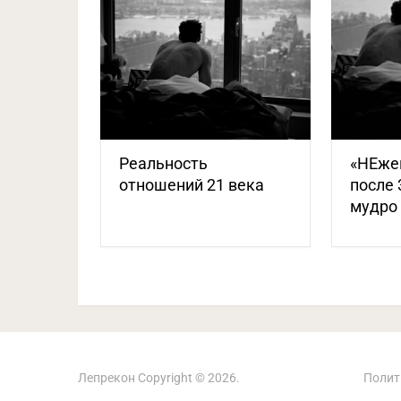
Реальность
«НЕже
отношений 21 века
после 
мудро
Лепрекон
Copyright © 2026.
Полит