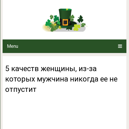
5 качеств женщины, из-за кот
отпус
Menu
5 качеств женщины, из-за
которых мужчина никогда ее не
отпустит