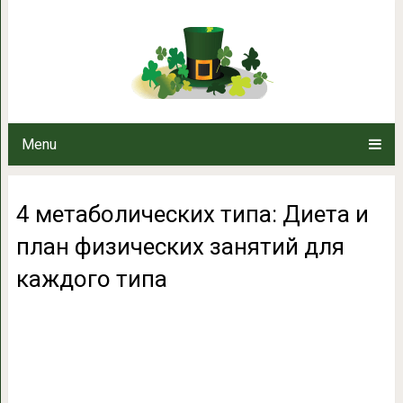
4 метаболических типа: Диета и
каждого
Menu
4 метаболических типа: Диета и
план физических занятий для
каждого типа