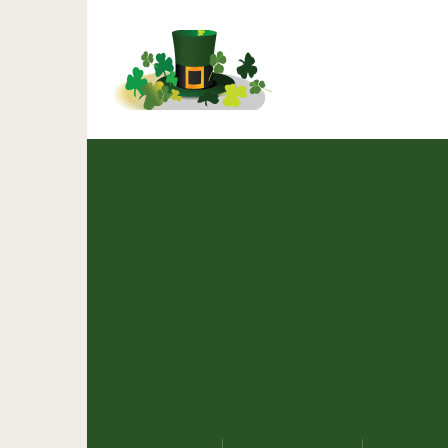
30 удивительно нефото
будете