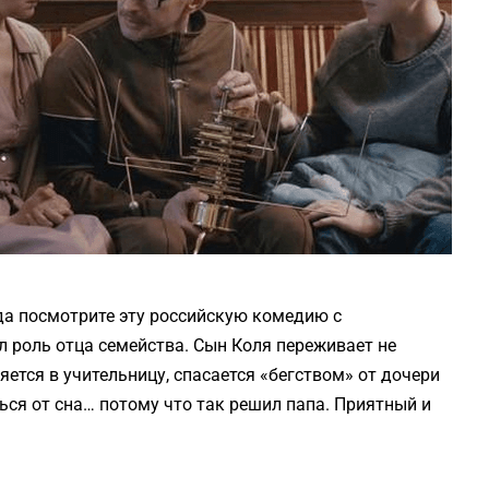
да посмотрите эту российскую комедию с
 роль отца семейства. Сын Коля переживает не
ется в учительницу, спасается «бегством» от дочери
ться от сна… потому что так решил папа. Приятный и