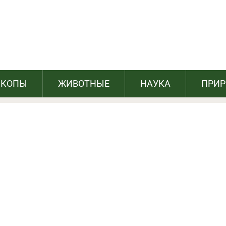
з лишних усилий вымываем вытяжку от
жира
СКОПЫ
ЖИВОТНЫЕ
НАУКА
ПРИ