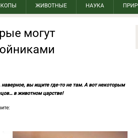
СКОПЫ
ЖИВОТНЫЕ
НАУКА
ПРИ
орые могут
войниками
 наверное, вы ищите где-то не там. А вот некоторым
ецов… в животном царстве!
ите: