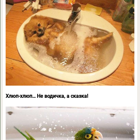
Хлюп-хлюп… Не водичка, а сказка!