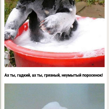
Ах ты, гадкий, ах ты, грязный, неумытый поросенок!